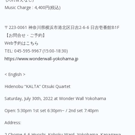
Music Charge : 4,400円(税込)
〒223-0061 神奈川県横浜市港北区日吉2-6-6 日吉壱番館B1F
【お問合せ・ご予約】
Web予約は
こちら
TEL: 045-595-9967 (15:00-18:30)
https://www.wonderwall-yokohama.jp
< English >
Hidenobu “KALTA” Otsuki Quartet
Saturday, July 30th, 2022
at Wonder Wall Yokohama
Open: 5:30pm 1st set 6:30pm~ / 2nd set 7:40pm
Address:
2 Chome-6-6 Hiyoshi, Kohoku Ward, Yokohama, Kanagawa