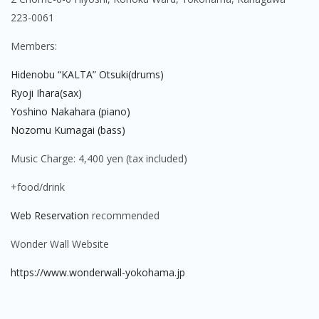
223-0061
Members:
Hidenobu “KALTA” Otsuki(drums)
Ryoji Ihara(sax)
Yoshino Nakahara (piano)
Nozomu Kumagai (bass)
Music Charge:
4,400 yen (tax included)
+food/drink
Web Reservation
recommended
Wonder Wall Website
https://www.wonderwall-yokohama.jp