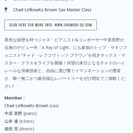
Chad Lefkowitz-Brown Sax Master Class
CLICK HERE FOR MORE INFO. WWW.ISHIMORI-CO.COM
異色な経歴を持つジャズ・ピアニスト&コンポーザー中原美野が、
自身のデビュー作「A Ray of Light」にも参加のトップ・サキソフ
ォニスト“チャド・レフコヴィッツ-ブラウン”を招きサックス・マ
スター・クラス＆ライブを開催！待望の来日となるチャドのハイ
レベルな演奏技術と、自由に選び繋ぐイマジネーションの豊富
さ、唯一無二かつ最先端なレパートリーをぜひ間近でご体験くだ
さい!
Member :
Chad Lefkowitz-Brown
(sax)
中原 美野
(piano)
山本 連
(e.bass)
柴田 亮
(drums)