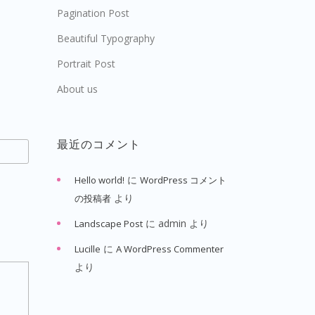
Pagination Post
Beautiful Typography
Portrait Post
About us
最近のコメント
に
Hello world!
WordPress コメント
より
の投稿者
に
admin
より
Landscape Post
に
Lucille
A WordPress Commenter
より