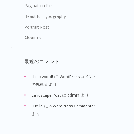
Pagination Post
Beautiful Typography
Portrait Post
About us
最近のコメント
に
Hello world!
WordPress コメント
より
の投稿者
に
admin
より
Landscape Post
に
Lucille
A WordPress Commenter
より